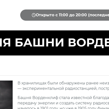
Открыто с 11:00 до 20:00 (последн
ИЯ БАШНИ ВОРД
В хранилищах были обнаружены ранее неиз
— экспериментальной радиостанцией, постр
Башня Ворденклиф стала известной благод
передачу энергии и создать систему радиос
началось в 1901 году, но уже в 1905 году ф