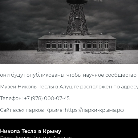
они будут опубликованы, чтобы научное сообщество
Музей Николы Теслы в Алуште расположен по адресу:
Телефон: +7 (978) 000-07-45.
Сайт всех парков Крыма: https://парки-крыма.рф
Никола Тесла в Крыму