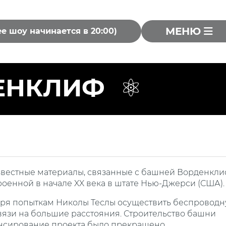
МЕНЮ
ее шоу начинается в 20:00)
ЕНКЛИФ
вестные материалы, связанные с башней Ворденкли
оенной в начале XX века в штате Нью-Джерси (США).
аря попыткам Николы Теслы осуществить беспровод
вязи на большие расстояния. Строительство башни
инансирование проекта было прекращено.