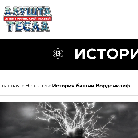
ИСТОР
Главная
>
Новости
>
История башни Ворденклиф