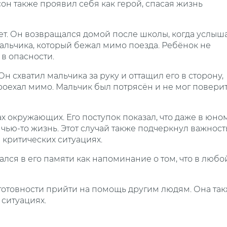
он также проявил себя как герой, спасая жизнь
лет. Он возвращался домой после школы, когда услыш
альчика, который бежал мимо поезда. Ребёнок не
в опасности.
н схватил мальчика за руку и оттащил его в сторону,
проехал мимо. Мальчик был потрясён и не мог повери
х окружающих. Его поступок показал, что даже в юно
чью-то жизнь. Этот случай также подчеркнул важност
 критических ситуациях.
лся в его памяти как напоминание о том, что в любо
готовности прийти на помощь другим людям. Она та
 ситуациях.