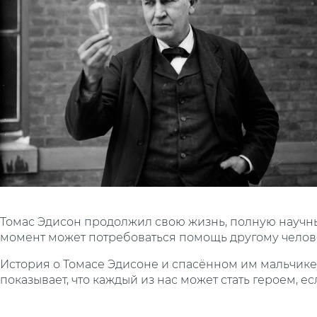
Томас Эдисон продолжил свою жизнь, полную научных 
момент может потребоваться помощь другому челов
История о Томасе Эдисоне и спасённом им мальчике
показывает, что каждый из нас может стать героем, е