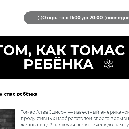
Открыто с 11:00 до 20:00 (последн
ТОМ, КАК ТОМАС
РЕБЁНКА
он спас ребёнка
Томас Алва Эдисон — известный американск
продуктивных изобретателей своего времен
жизнь людей, включая электрическую лампу 